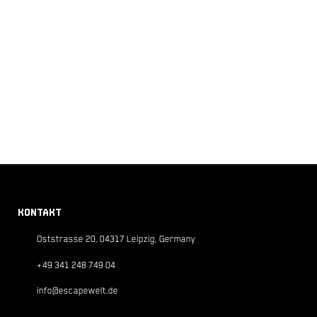
KONTAKT
Oststrasse 20, 04317 Leipzig, Germany
+49 341 248 749 04
info@escapewelt.de