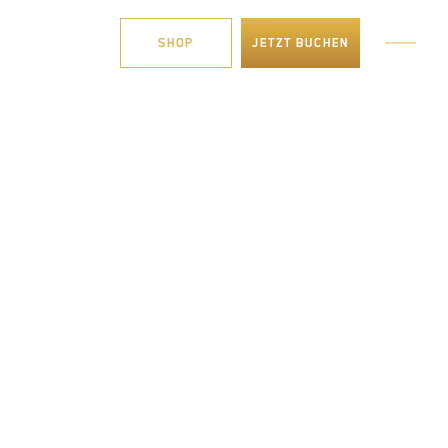
9 341 248 749 04
SHOP
JETZT BUCHEN
 UNS
FAQ
KONTAKT